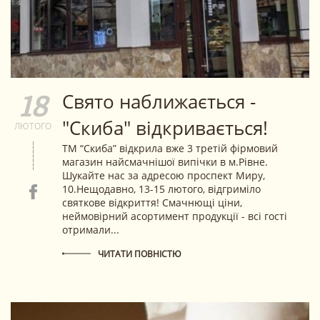
​Свято наближається -
18
"Скиба" відкривається!
ЛЮТОГО
ТМ “Скиба” відкрила вже 3️ третій фірмовий
магазин найсмачнішої випічки в м.Рівне.
Шукайте нас за адресою проспект Миру,
10.Нещодавно, 13-15 лютого, відгриміло
святкове відкриття! Смачнющі ціни,
неймовірний асортимент продукції - всі гості
отримали...
ЧИТАТИ ПОВНІСТЮ