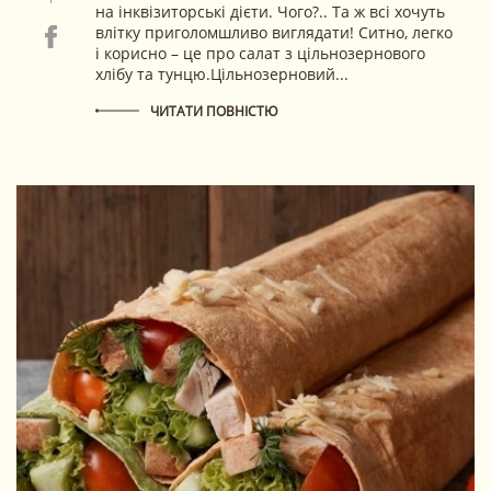
на інквізиторські дієти. Чого?.. Та ж всі хочуть
влітку приголомшливо виглядати! Ситно, легко
і корисно – це про салат з цільнозернового
хлібу та тунцю.Цільнозерновий...
ЧИТАТИ ПОВНІСТЮ