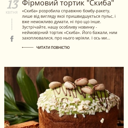
Фірмовий тортик "Скиба"
13
«Скиба» розробила справжню бомбу-ракету,
КВІТНЯ
лише від вигляду якої пришвидшується пульс, і
вже неможливо думати, ні про що інше.
Зустрічайте, нашу особливу новинку -
неймовірний тортик «Скиба». Його бажали, ним
захоплювалися, про нього мріяли. І ось ми...
ЧИТАТИ ПОВНІСТЮ