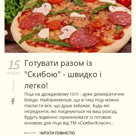
Готувати разом із
15
"Скибою" - швидко і
ГРУДНЯ
легко!
Піца на дріжджовому тісті - дуже демократичне
блюдо. Найприємніше, що в таку піцу можна
покласти все, що душа забажає. Будь-які
інгредієнти, які поєднуються на ваш розсуд,
будуть відмінно гармоніювати із готовою
основою для піци від ТМ «Скиба»!Класич...
ЧИТАТИ ПОВНІСТЮ