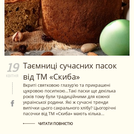
​Таємниці сучасних пасок
19
від ТМ «Скиба»
КВІТНЯ
Вкриті святковою глазур’ю та прикрашені
цукровою посипкою…Такі паски ще декілька
років тому були традиційними для кожної
української родини. Які ж сучасні тренди
випічки цього сакрального хлібу? Цьогорічні
пасочки від ТМ «Скиба» мають кілька...
ЧИТАТИ ПОВНІСТЮ