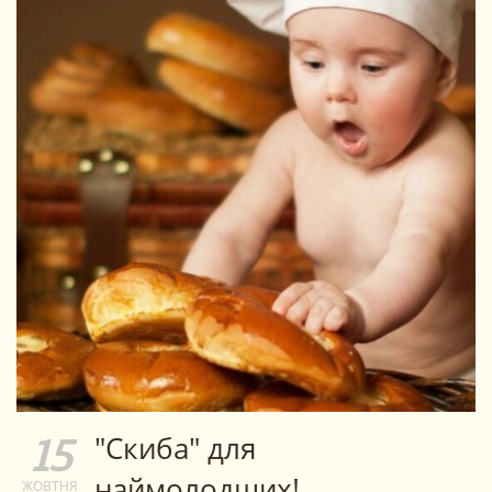
"Скиба" для
15
наймолодших!
ЖОВТНЯ