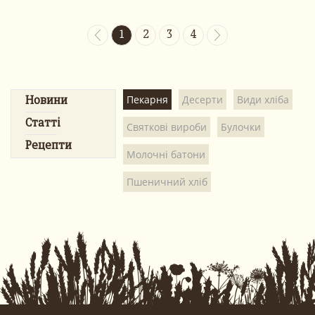
1
2
3
4
Пекарня
Десерти
Види хліба
Новини
Статті
Святкові вироби
Булочки
Рецепти
Молочні батони
Пшеничний хліб