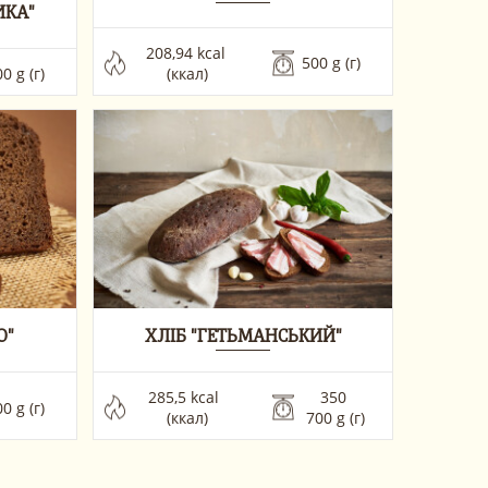
ИКА"
208,94 kcal 
500 g (г) 
0 g (г) 
(ккал)
О"
ХЛІБ "ГЕТЬМАНСЬКИЙ"
285,5 kcal  
350 
0 g (г)
(ккал)
 700 g (г) 