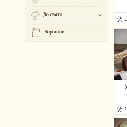
До свята
2
Борошно
2