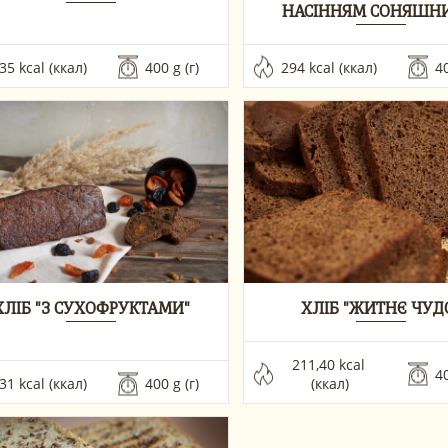
НАСІННЯМ СОНЯШН
35 kcal (ккал)
400 g (г) 
294 kcal (ккал)
40
ХЛІБ "З СУХОФРУКТАМИ"
ХЛІБ "ЖИТНЄ ЧУД
211,40 kcal 
40
31 kcal (ккал)
400 g (г)
(ккал)