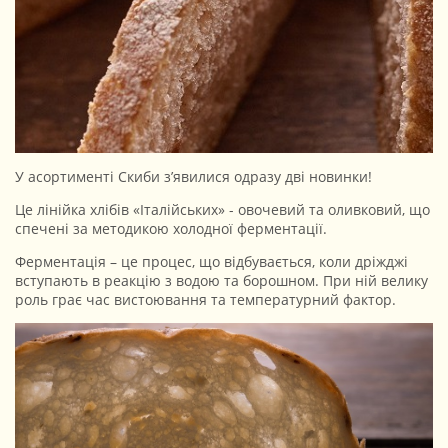
У асортименті Скиби з’явилися одразу дві новинки!
Це лінійка хлібів «Італійських» - овочевий та оливковий, що
спечені за методикою холодної ферментації.
Ферментація – це процес, що відбувається, коли дріжджі
вступають в реакцію з водою та борошном. При ній велику
роль грає час вистоювання та температурний фактор.