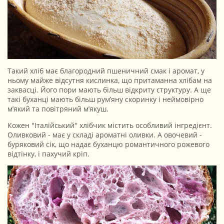
Такий хліб має благородний пшеничний смак і аромат, у
ньому майже відсутня кислинка, що притаманна хлібам на
заквасці. Його пори мають більш відкриту структуру. А ще
такі буханці мають більш рум’яну скоринку і неймовірно
м’який та повітряний м’якуш.
Кожен "Італійський" хлібчик містить особливий інгредієнт.
Оливковий - має у складі ароматні оливки. А овочевий -
буряковий сік, що надає буханцю романтичного рожевого
відтінку, і пахучий кріп.