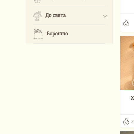
До свята
Борошно
Х
2