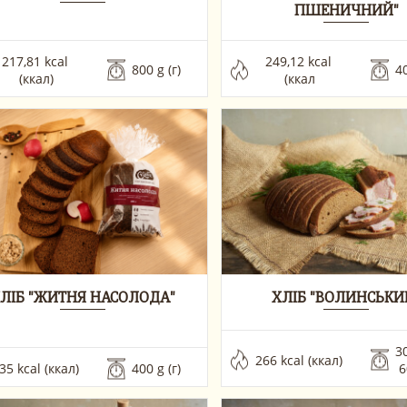
ПШЕНИЧНИЙ"
217,81 kcal 
249,12 kcal 
800 g (г) 
40
(ккал)
(ккал
ЛІБ "ЖИТНЯ НАСОЛОДА"
ХЛІБ "ВОЛИНСЬКИ
30
266 kcal (ккал)
35 kcal (ккал)
400 g (г) 
 