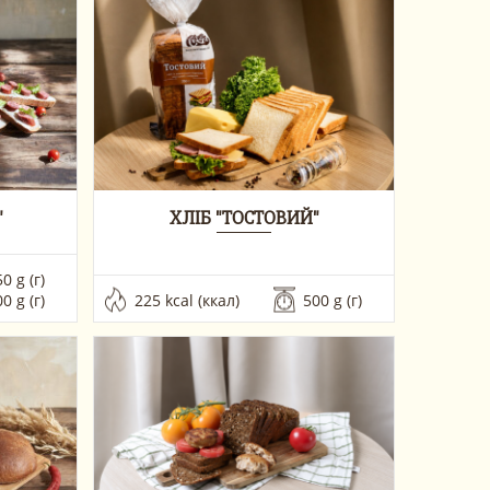
"
ХЛІБ "ТОСТОВИЙ"
0 g (г)
0 g (г)
225 kcal (ккал)
500 g (г) 