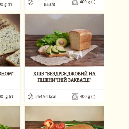
400 g (г)
0 g (г)
(ккал)
ОНОМ"
ХЛІБ "БЕЗДРІЖДЖОВИЙ НА
ПШЕНИЧНІЙ ЗАКВАСЦІ"
0  g (г)
254,94 kcal 
400 g (г)