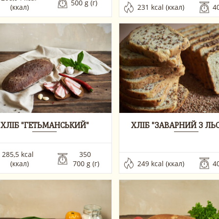
500 g (г) 
(ккал)
231 kcal (ккал)
40
ХЛІБ "ГЕТЬМАНСЬКИЙ"
ХЛІБ "ЗАВАРНИЙ З ЛЬ
285,5 kcal  
350 
(ккал)
 700 g (г) 
249 kcal (ккал)
40