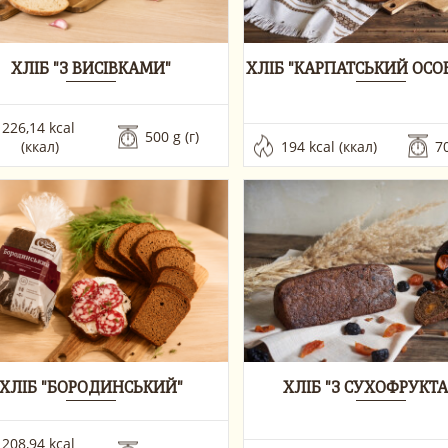
ХЛІБ "З ВИСІВКАМИ"
ХЛІБ "КАРПАТСЬКИЙ ОС
226,14 kcal 
500 g (г)
(ккал)
194 kcal (ккал)
70
ХЛІБ "БОРОДИНСЬКИЙ"
ХЛІБ "З СУХОФРУКТ
208,94 kcal 