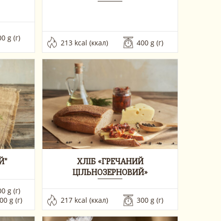
0 g (г)
213 kcal (ккал)
400 g (г) 
Й"
ХЛІБ «ГРЕЧАНИЙ
ЦІЛЬНОЗЕРНОВИЙ»
0 g (г) 
600 g (г)
217 kcal (ккал)
300 g (г) 