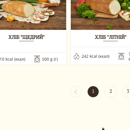
ХЛІБ "ЩЕДРИЙ"
ХЛІБ "ЛІТНІЙ"
3
242 kcal (ккал)
10 kcal (ккал)
500 g (г) 
1
2
3