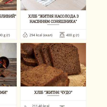
ОБЛИВИЙ"
ХЛІБ "ЖИТНЯ НАСОЛОДА З
НАСІННЯМ СОНЯШНИКА"
0 g (г)
294 kcal (ккал)
400 g (г) 
АМИ"
ХЛІБ "ЖИТНЄ ЧУДО"
211,40 kcal 