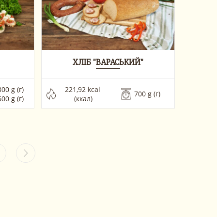
ХЛІБ "ВАРАСЬКИЙ"
00 g (г) 
221,92 kcal 
700 g (г)
600 g (г) 
(ккал)