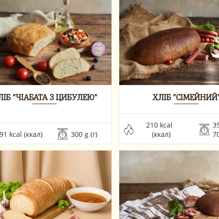
ЛІБ "ЧІАБАТА З ЦИБУЛЕЮ"
ХЛІБ "СІМЕЙНИЙ
210 kcal  
35
91 kcal (ккал)
300 g (г)
(ккал)
70