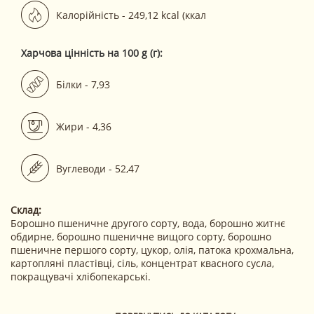
Калорійність - 249,12 kcal (ккал
Харчова цінність на 100 g (г):
Білки - 7,93
Жири - 4,36
Вуглеводи - 52,47
Склад:
Борошно пшеничне другого сорту, вода, борошно житнє
обдирне, борошно пшеничне вищого сорту, борошно
пшеничне першого сорту, цукор, олія, патока крохмальна,
картопляні пластівці, сіль, концентрат квасного сусла,
покращувачі хлібопекарські.