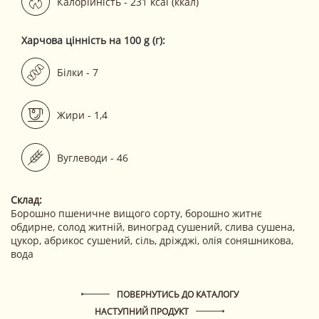
Калорійність - 231 kcal (ккал)
Харчова цінність на 100 g (г):
Білки - 7
Жири - 1,4
Вуглеводи - 46
Склад:
Борошно пшеничне вищого сорту, борошно житнє
обдирне, солод житній, виноград сушений, слива сушена,
цукор, абрикос сушений, сіль, дріжджі, олія соняшникова,
вода
ПОВЕРНУТИСЬ ДО КАТАЛОГУ
НАСТУПНИЙ ПРОДУКТ