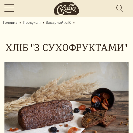
Головна
Продукція
Заварний хліб
ХЛІБ "З СУХОФРУКТАМИ"