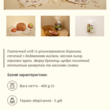
Пшеничний хліб із цільнозернового борошна,
спечений з додаванням висівок, насіння льону,
перлової крупи. Зверху буханець щедро посипаний
апетитним кунжутом та насінням соняха.
Базові характеристики:
Вага нетто - 400 g (г)
Термін зберігання - 5 діб