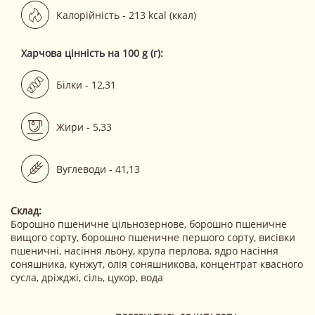
Калорійність - 213 kcal (ккал)
Харчова цінність на 100 g (г):
Білки - 12,31
Жири - 5,33
Вуглеводи - 41,13
Склад:
Борошно пшеничне цільнозернове,
борошно пшеничне
вищого сорту, борошно пшеничне першого сорту, висівки
пшеничні, насіння льону, крупа перлова, ядро насіння
соняшника, кунжут, олія соняшникова, концентрат квасного
сусла, дріжджі, сіль, цукор, вода