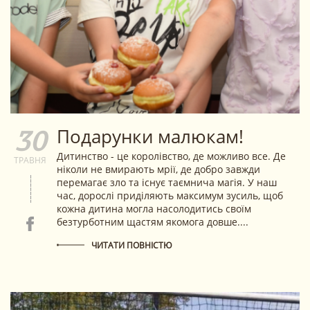
Подарунки малюкам!
30
Дитинство - це королівство, де можливо все. Де
ТРАВНЯ
ніколи не вмирають мрії, де добро завжди
перемагає зло та існує таємнича магія. У наш
час, дорослі приділяють максимум зусиль, щоб
кожна дитина могла насолодитись своїм
безтурботним щастям якомога довше....
ЧИТАТИ ПОВНІСТЮ