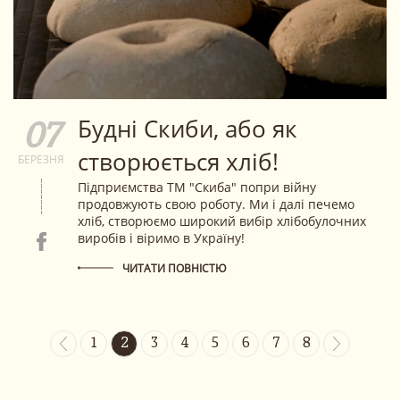
Будні Скиби, або як
07
створюється хліб!
БЕРЕЗНЯ
Підприємства ТМ "Скиба" попри війну
продовжують свою роботу. Ми і далі печемо
хліб, створюємо широкий вибір хлібобулочних
виробів і віримо в Україну!
ЧИТАТИ ПОВНІСТЮ
1
2
3
4
5
6
7
8