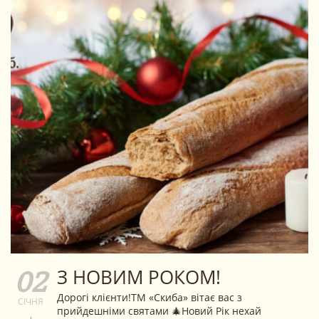
З НОВИМ РОКОМ!
02
Дорогі клієнти!ТМ «Скиба» вітає вас з
СІЧНЯ
прийдешніми святами 🎄Новий Рік нехай