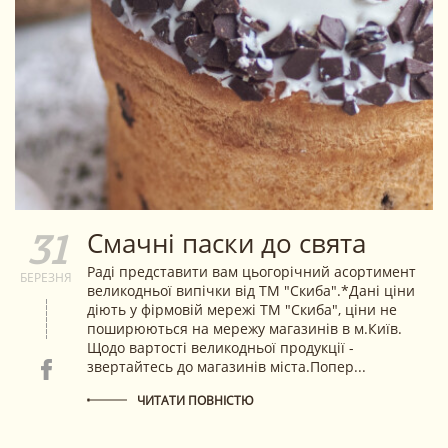
Смачні паски до свята
31
Раді представити вам цьогорічний асортимент
БЕРЕЗНЯ
великодньої випічки від ТМ "Скиба".*Дані ціни
діють у фірмовій мережі ТМ "Скиба", ціни не
поширюються на мережу магазинів в м.Київ.
Щодо вартості великодньої продукції -
звертайтесь до магазинів міста.Попер...
ЧИТАТИ ПОВНІСТЮ