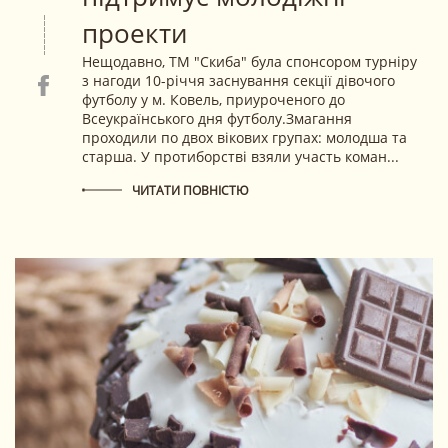
проекти
Нещодавно, ТМ "Скиба" була спонсором турніру
з нагоди 10-річчя заснування секції дівочого
футболу у м. Ковель, приуроченого до
Всеукраїнського дня футболу.Змагання
проходили по двох вікових групах: молодша та
старша. У протиборстві взяли участь коман...
ЧИТАТИ ПОВНІСТЮ