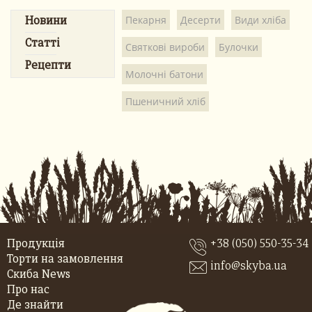
Пекарня
Десерти
Види хліба
Новини
Статті
Святкові вироби
Булочки
Рецепти
Молочні батони
Пшеничний хліб
Продукція
+38 (050) 550-35-34
Торти на замовлення
info@skyba.ua
Скиба News
Про нас
Де знайти