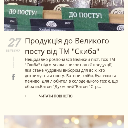
Продукція до Великого
27
посту від ТМ "Скиба"
БЕРЕЗНЯ
Нещодавно розпочався Великий піст, тож ТМ
"Скиба" підготувала список нашої продукції,
яка стане чудовим вибором для всіх, хто
дотримується посту. Батони, хліби, булочки та
печиво. Для любителів солоденького теж є, що
обрати.Батон "Духмяний"Батон "Стр...
ЧИТАТИ ПОВНІСТЮ