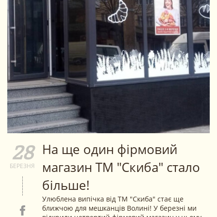
На ще один фірмовий
28
магазин ТМ "Скиба" стало
БЕРЕЗНЯ
більше!
Улюблена випічка від ТМ "Скиба" стає ще
ближчою для мешканців Волині! У березні ми