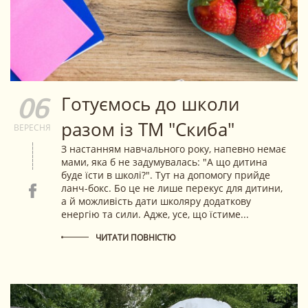
Готуємось до школи
06
разом із ТМ "Скиба"
ВЕРЕСНЯ
З настанням навчального року, напевно немає
мами, яка б не задумувалась: "А що дитина
буде їсти в школі?". Тут на допомогу прийде
ланч-бокс. Бо це не лише перекус для дитини,
а й можливість дати школяру додаткову
енергію та сили. Адже, усе, що їстиме...
ЧИТАТИ ПОВНІСТЮ