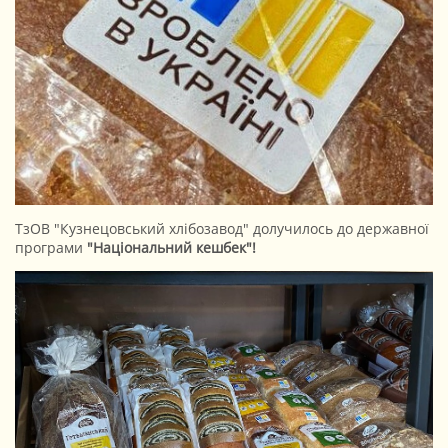
ТзОВ "Кузнецовський хлібозавод" долучилось до державної
програми
"Національний кешбек"!