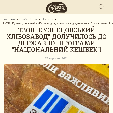
Головна
Скиба News
Новини
​ТзОВ "Кузнецовський хлібозавод" долучилось до державної програми "Н
​ТЗОВ "КУЗНЕЦОВСЬКИЙ
ХЛІБОЗАВОД" ДОЛУЧИЛОСЬ ДО
ДЕРЖАВНОЇ ПРОГРАМИ
"НАЦІОНАЛЬНИЙ КЕШБЕК"!
23 вересня 2024