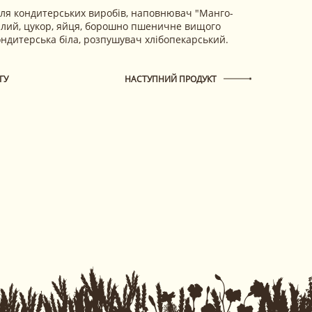
для кондитерських виробів, наповнювач "Манго-
білий, цукор, яйця, борошно пшеничне вищого
кондитерська біла, розпушувач хлібопекарський.
ГУ
НАСТУПНИЙ ПРОДУКТ