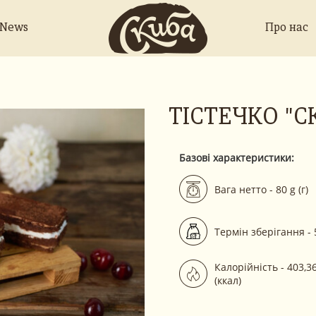
 News
Про нас
ТІСТЕЧКО "С
Базові характеристики:
Вага нетто - 80 g (г)
Термін зберігання - 
Калорійність - 403,36
(ккал)