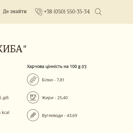
+38 (050) 550-35-34
Де знайти
КИБА"
Харчова цінність на 100 g (г):
Білки - 7,81
5 діб
Жири - 25,40
 kcal
Вуглеводи - 43,69