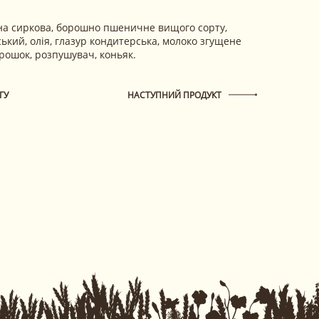
сна сиркова, борошно пшеничне вищого сорту,
ький, олія, глазур кондитерська, молоко згущене
рошок, розпушувач, коньяк.
ГУ
НАСТУПНИЙ ПРОДУКТ