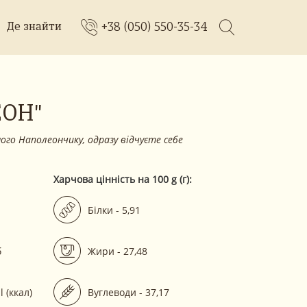
+38 (050) 550-35-34
Де знайти
ЕОН"
ого Наполеончику, одразу відчуєте себе
Харчова цінність на 100 g (г):
Білки - 5,91
б
Жири - 27,48
l (ккал)
Вуглеводи - 37,17