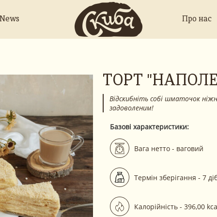
 News
Про нас
ТОРТ "НАПОЛ
Відскибніть собі шматочок ніжн
задоволеним!
Базові характеристики:
Вага нетто - ваговий
Термін зберігання - 7 ді
Калорійність - 396,00 kca