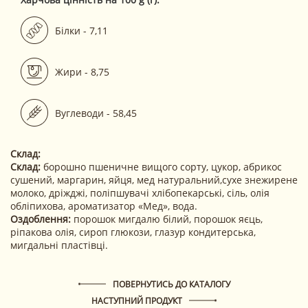
Білки - 7,11
Жири - 8,75
Вуглеводи - 58,45
Склад:
Склад:
борошно пшеничне вищого сорту, цукор, абрикос
сушений, маргарин, яйця, мед натуральний,сухе знежирене
молоко, дріжджі, поліпшувачі хлібопекарські, сіль, олія
обліпихова, ароматизатор «Мед», вода.
Оздоблення:
порошок мигдалю білий, порошок яєць,
ріпакова олія, сироп глюкози, глазур кондитерська,
мигдальні пластівці.
ПОВЕРНУТИСЬ ДО КАТАЛОГУ
НАСТУПНИЙ ПРОДУКТ