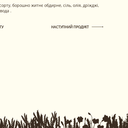
ту, борошно житнє обдирне, сіль, олія, дріжджі,
вода .
ГУ
НАСТУПНИЙ ПРОДУКТ