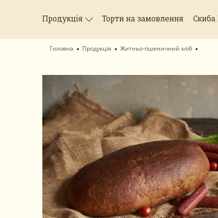
Продукція
Торти на замовлення
Скиба
Головна
Продукція
Житньо-пшеничний хліб