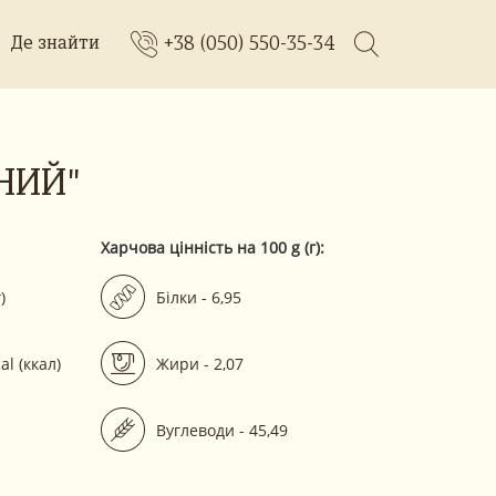
+38 (050) 550-35-34
Де знайти
НИЙ"
Харчова цінність на 100 g (г):
)
Білки - 6,95
al (ккал)
Жири - 2,07
Вуглеводи - 45,49