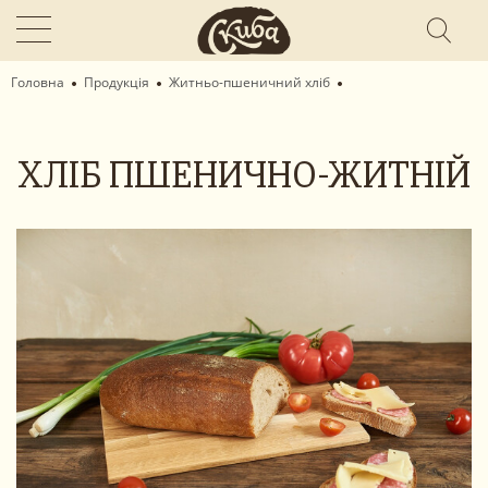
Головна
Продукція
Житньо-пшеничний хліб
ХЛІБ ПШЕНИЧНО-ЖИТНІЙ