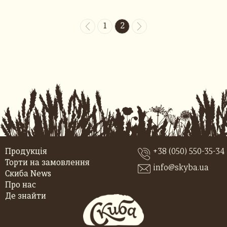
1
2
Продукція
+38 (050) 550-35-34
Торти на замовлення
info@skyba.ua
Скиба News
Про нас
Де знайти