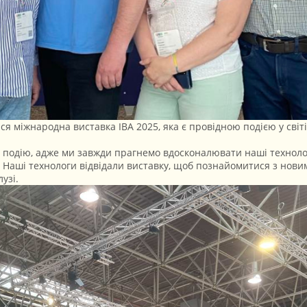
ся міжнародна виставка IBA 2025, яка є провідною подією у світі
 подію, адже ми завжди прагнемо вдосконалювати наші технолог
 Наші технологи відвідали виставку, щоб познайомитися з нови
узі.