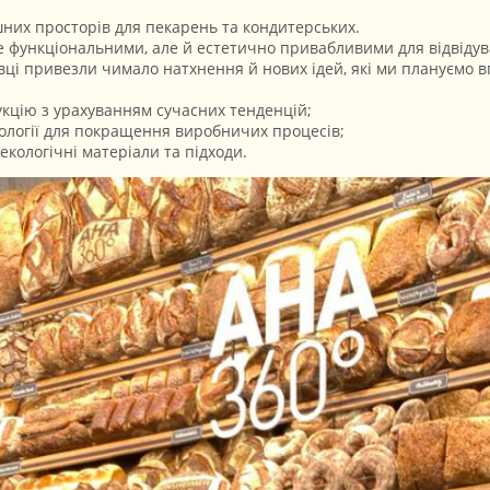
ишних просторів для пекарень та кондитерських.
е функціональними, але й естетично привабливими для відвідув
вці привезли чимало натхнення й нових ідей, які ми плануємо 
кцію з урахуванням сучасних тенденцій;
ології для покращення виробничих процесів;
екологічні матеріали та підходи.