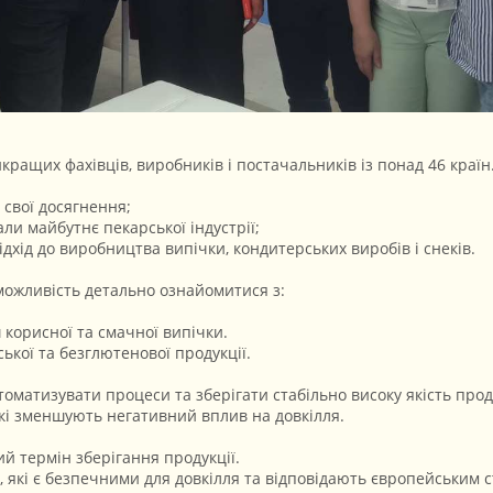
кращих фахівців, виробників і постачальників із понад 46 країн
 свої досягнення;
али майбутнє пекарської індустрії;
дхід до виробництва випічки, кондитерських виробів і снеків.
можливість детально ознайомитися з:
 корисної та смачної випічки.
ької та безглютенової продукції.
оматизувати процеси та зберігати стабільно високу якість проду
які зменшують негативний вплив на довкілля.
й термін зберігання продукції.
, які є безпечними для довкілля та відповідають європейським 