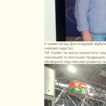
У травні місяці Дюссельдорфі відбула
снекової індустрії.
ТМ "Скиба" не могла пропустити таку
смачнішою та якіснішою продукцією.
обговорити перспективи розвитку гал