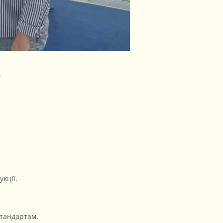
.
кції.
стандартам.